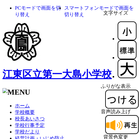
PCモードで画面を切
スマートフォンモードで画面を
文字サイズ
り替え
切り替え
江東区立第一大島小学校
ふりがな表示
ホーム
音声読み上げ
学校概要
校長あいさつ
学校行事予定
学校だより
背景色変更
経営計画・いじめ防止